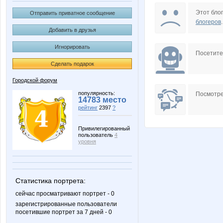
Opel_+
RaFae
Этот блог
Отправить приватное сообщение
блогеров
.
Добавить в друзья
Игнорировать
done well
guv
Посетит
Сделать подарок
Городской форум
Дракон Рыж
Ежуля
популярность:
Посмотре
14783 место
рейтинг
2397
?
Привилегированный
пользователь
4
уровня
Статистика портрета:
сейчас просматривают портрет - 0
зарегистрированные пользователи
посетившие портрет за 7 дней - 0