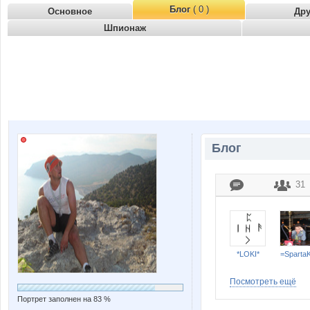
Блог
( 0 )
Основное
Др
Шпионаж
Блог
31
*LOKI*
=Sparta
Посмотреть ещё
Портрет заполнен на 83 %